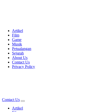
Skip
Guaterafting
to
content
Global News, Lifestyle, Travel & Trending Stories
Artikel
Film
Game
Musik
Petualangan
Sejarah
About Us
Contact Us
Privacy Policy
Guaterafting
Global News, Lifestyle, Travel & Trending Stories
Contact Us
Artikel