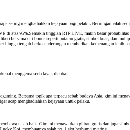
siapa sering menghadiahkan kejayaan bagi pelaku. Beriringan ialah sedi
 di atas 95%.Semakin tinggian RTP LIVE, makin besar probabilitas pa
i bersama ciri bonus seperti putaran gratis, simbol buas, dan multipl
per hingga tengah berkecenderungan memberikan kemenangan lebih ba
rkenal menggema serta layak dicoba:
padegaming. Bersama topik apa terpacu sebab budaya Asia, gim ini me
 Tiger acap menghadiahkan kejayaan untuk pelaku.
 membawa nasib baik. Gim ini menawarkan giliran gratis dan juga sim
Lucky Koi, membuatnya salah no. 1 slot berbunyi nyaring.