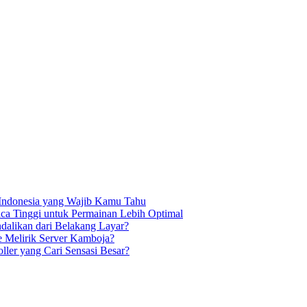
u Indonesia yang Wajib Kamu Tahu
ca Tinggi untuk Permainan Lebih Optimal
ndalikan dari Belakang Layar?
e Melirik Server Kamboja?
ler yang Cari Sensasi Besar?