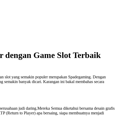
r dengan Game Slot Terbaik
ainan slot yang semakin populer merupakan Spadegaming. Dengan
ng semakin banyak dicari. Karangan ini bakal membahas secara
erusahaan judi daring.Mereka Semua diketahui bersama desain grafis
RTP (Return to Player) apa bersaing, siapa membuatnya menjadi